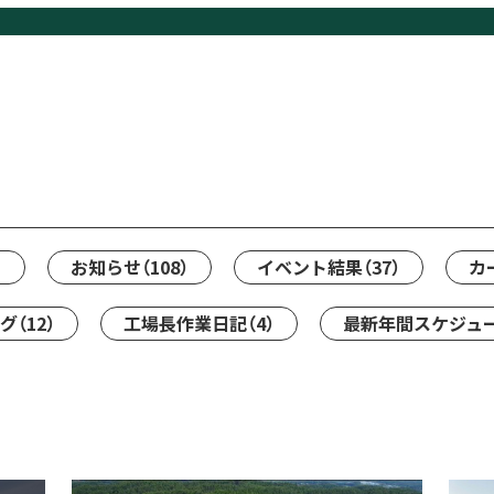
）
お知らせ
（108）
イベント結果
（37）
カ
ング
（12）
工場長作業日記
（4）
最新年間スケジュ