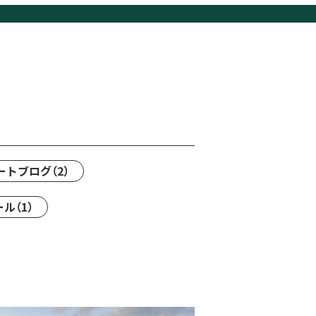
ートブログ
（2）
ール
（1）