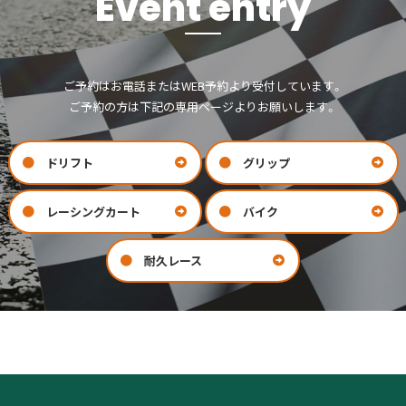
Event entry
よる損害について、責任を追求したり損害賠償を要求することなく、私
の責任にいて参加いたします。
3．本イベントにおいて、事故は主催者またはコースの管理者、運営ス
タッフ等の手違いなどに起因した場合であっても、すべて私の責任にお
ご予約はお電話またはWEB予約より受付しています。
いて参加いたします。
4．私はイベント開催中に私がおこした事故により、施設に破損を与え
ご予約の方は下記の専用ページよりお願いします。
た場合、私自身が損害賠償のすべてを負います。
5．この誓約書およびモーターランドＳＰ規約に関することは、捺印が
なくてもこのエントリー送信をもって同意します。
ドリフト
グリップ
6．私は本イベントでトランスポンダー（計測器）を破損・紛失した場合
は１機分の代金を弁償します。
レーシングカート
バイク
7．エントリー送信後は当日イベント・レースに参加できなかった場合
でも、エントリー料金はお支払いいたします。
耐久レース
お問い合わせ
会社案内
COMPANY
CONTACT