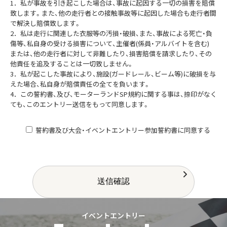
1．私が事故を引き起こした場合は、事故に起因する一切の損害を賠償
して保存して頂くことで、2回目以降のフォームへの入力を簡素化した
致します。また、他の走行者との接触事故等に起因した場合も走行者間
りする機能です。
で解決し賠償致します。
また、この機能はお使いのブラウザによって、事前にクッキーを使用サ
2．私は走行に関連した衣服等の汚損・破損、また、事故による死亡・負
イトであることを表示したり、受け取りを拒否することができます。
傷等、私自身の受ける損害について、主催者(係員・アルバイトを含む)
■このサイトにおける個人情報取扱いに関する考え方について
または、他の走行者に対して非難したり、損害賠償を請求したり、その
当サイトにおける、個人情報取扱いに関する考え方は、今後、お客様の
他責任を追及することは一切致しません。
個人情報管理体制の強化、セキュリティの向上を図り、よりよいサービ
3．私が起こした事故により、施設(ガードレール、ビーム等)に破損を与
スを展開するために改正する場合があります。
えた場合、私自身が賠償責任の全てを負います。
その際はトップページにて告知いたします。
4．この誓約書、及び、モーターランドSP規約に関する事は、捺印がなく
また、個人情報の取扱いについてご質問などありましたら、お問い合わ
ても、このエントリー送信をもって同意します。
せフォームをご利用ください。
5．モーターランドSP敷地内にいた場合に撮影された写真、動画等、ホ
ームページ等に記載される事を了承します。
誓約書及び大会・イベントエントリー参加誓約書に同意する
【大会・イベントエントリー参加誓約書】
モーターランドS P 御中
本大会は、MSP が主催する競技規則とその付則ならびに本大会の特別
規則に従って開催される。私は MSP 競技規則ならびに本大会特別規則
に従って下記の通り参加を申し込みます。
1．私は当サーキットにおけるすべての規定に従うとともに、本イベン
トの書く規定に同意しスタッフの指示に従い、協力的に行動いたしま
イベントエントリー
す。
2．本イベントの参加にあたり、本イベントに関連して起こった事故に