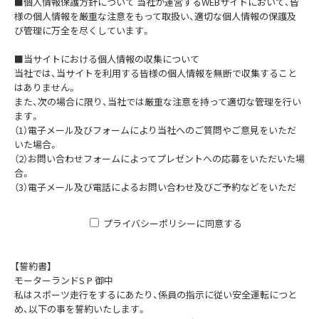
■個人情報保護方針について 当社が運営するWEBサイトにおいて、皆
様の個人情報を厳重な注意をもって取扱い、適切な個人情報の保護及
び管理に万全を尽くしています。
■当サイトにおける個人情報の収集について
当社では、当サイトを利用する皆様の個人情報を無断で収集すること
はありません。
また、次の場合に限り、当社では厳重な注意を持って適切な管理を行い
ます。
（1）電子メール及びフォームにより当社へのご質問やご意見をいただ
いた場合。
（2）お問い合わせフォームによってプレゼントへの応募をいただいた場
合。
（3）電子メール及び電話によるお問い合わせ及びご予約などをいただ
いた場合。
■個人情報の適正な管理を行う方法
プライバシーポリシーに同意する
当社では個人情報の管理を行う上で、全てデジタルデータ管理が行わ
れており、収集された個人情報は当社データベースシステム内で厳重
なセキュリティにより管理されておりますので、安心してご利用くだ
【誓約書】
さい。
モーターランドS P 御中
■クッキー（Cookie）について
私はスポーツ走行をするにあたり、係員の指示に従い安全運転につと
当サイトでは、皆様のサイト利用の利便性を図るために、クッキーを利
め、以下の事を誓約いたします。
用しています。これは、皆様とのやりとりをお使いのPCにクッキーと