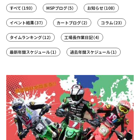
すべて
（193）
MSPブログ
（5）
お知らせ
（108）
イベント結果
（37）
カートブログ
（2）
コラム
（23）
タイムランキング
（12）
工場長作業日記
（4）
最新年間スケジュール
（1）
過去年間スケジュール
（1）