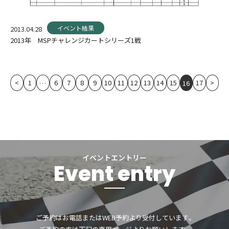
イベント結果
2013.04.28
2013年 MSPチャレンジカートシリーズ1戦
<
1
6
7
8
9
10
11
12
13
14
15
17
>
…
16
イベントエントリー
Event entry
ご予約はお電話またはWEB予約より受付しています。