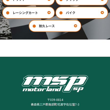
レーシングカート
バイク
耐久レース
お問い合わせ
会社案内
COMPANY
CONTACT
〒039-0814
青森県三戸郡南部町埖渡字佐伝窪7-3