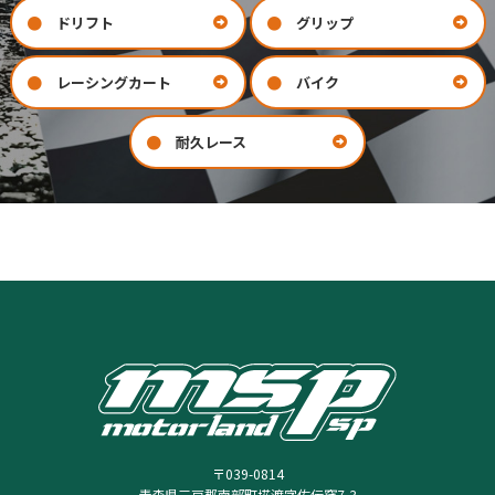
ドリフト
グリップ
レーシングカート
バイク
耐久レース
お問い合わせ
会社案内
COMPANY
CONTACT
〒039-0814
青森県三戸郡南部町埖渡字佐伝窪7-3