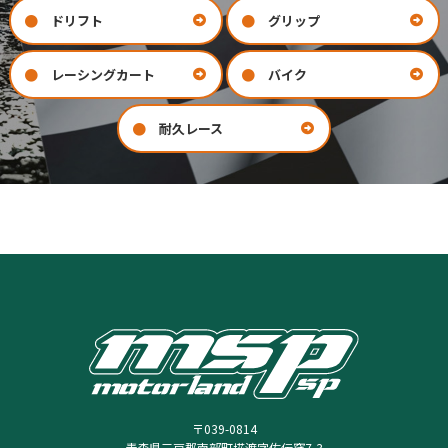
ドリフト
グリップ
レーシングカート
バイク
耐久レース
お問い合わせ
会社案内
COMPANY
CONTACT
〒039-0814
青森県三戸郡南部町埖渡字佐伝窪7-3