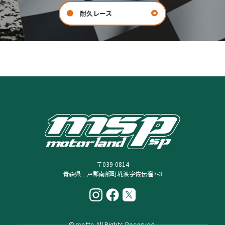
耐久レース
お問い合わせ
会社案内
COMPANY
CONTACT
〒039-0814
青森県三戸郡南部町埖渡字佐伝窪7-3
© motto All Rights Reserved.