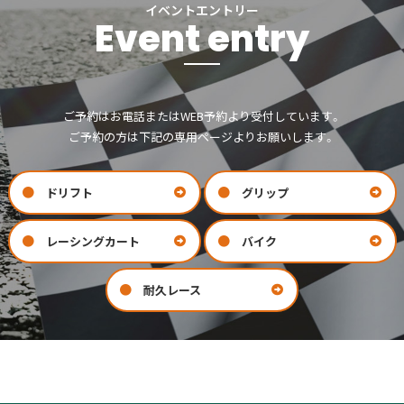
イベントエントリー
Event entry
ご予約はお電話またはWEB予約より受付しています。
ご予約の方は下記の専用ページよりお願いします。
ドリフト
グリップ
レーシングカート
バイク
耐久レース
お問い合わせ
会社案内
COMPANY
CONTACT