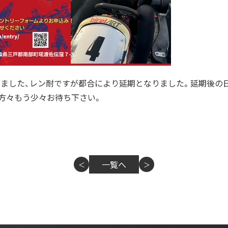
ておりました、レン耐ですが都合により延期となりました。延期後
方々もう少々お待ち下さい。
一覧へ
＜
＞