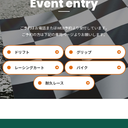
Event entry
ご予約はお電話またはWEB予約より受付しています。
ご予約の方は下記の専用ページよりお願いします。
ドリフト
グリップ
レーシングカート
バイク
耐久レース
お問い合わせ
会社案内
COMPANY
CONTACT