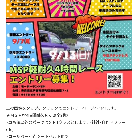
上の画像をタップorクリックでエントリーページへ飛べます。
★ＭＳＰ軽4時間耐久Ｒｄ2（全3戦）
・車高調以外のパーツはＳＰ1クラスとします。（社外・自作マフラー
etc)
・ロールバー・4点シートベルト推奨